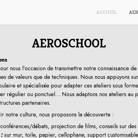
ACCUEIL
AE
AEROSCHOOL
ons
pour nous l’occasion de transmettre notre connaissance de l
mes de valeurs que de techniques. Nous nous appuyons sur
pulaire et spécialisée pour adapter ces ateliers sous form
elier régulier ou ponctuel… Nous adaptons nos ateliers au p
tructures partenaires.
r notre culture, nous proposons la découverte :
conférences/débats, projection de films, conseils sur de
 :
sur mur, toile, papier, cellophane, support customisabl