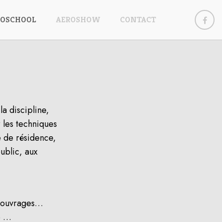
ROSCHOOL
AEROSHOW
CONTACT
a discipline,
 les techniques
e de résidence,
ublic, aux
s ouvrages…
e …