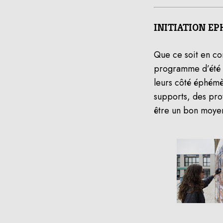
INITIATION E
Que ce soit en com
programme d’été ou
leurs côté éphémè
supports, des prot
être un bon moyen