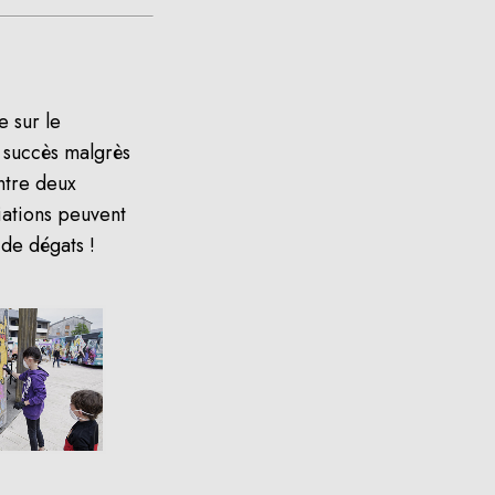
e sur le
n succès malgrès
ntre deux
iations peuvent
de dégats !