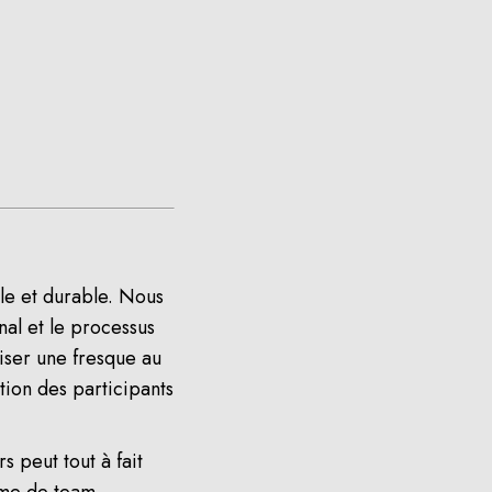
nale et durable. Nous
al et le processus
liser une fresque au
tion des participants
 peut tout à fait
orme de team